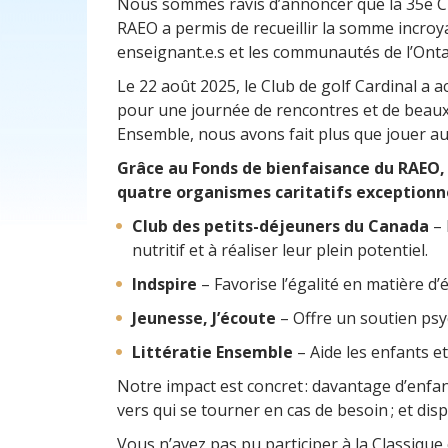
Nous sommes ravis d’annoncer que la 35e Cla
RAEO a permis de recueillir la somme incroya
enseignant.e.s et les communautés de l’Onta
Le 22 août 2025, le Club de golf Cardinal a a
pour une journée de rencontres et de beaux
Ensemble, nous avons fait plus que jouer au 
Grâce au Fonds de bienfaisance du RAEO,
quatre organismes caritatifs exceptionne
Club des petits-déjeuners du Canada
– 
nutritif et à réaliser leur plein potentiel.
Indspire
– Favorise l’égalité en matière d’
Jeunesse, J’écoute
– Offre un soutien psy
Littératie Ensemble
– Aide les enfants et
Notre impact est concret : davantage d’enfa
vers qui se tourner en cas de besoin ; et di
Vous n’avez pas pu participer à la Classiqu