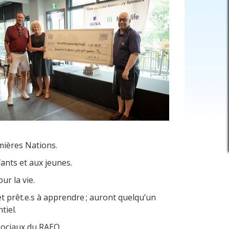
remières Nations.
fants et aux jeunes.
ur la vie.
t prêt.e.s à apprendre ; auront quelqu’un
ntiel.
 sociaux du RAEO.