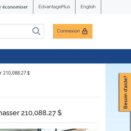
économiser
EdvantagePlus
English
r
Connexion
r 210,088.27 $
Besoin d’aide?
masser 210,088.27 $