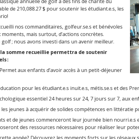
ssique annuelle de golf à des fins de charité du
ble de 210,088.27 $ pour soutenir les étudiant.e.s, les
rio!
ccueilli nos commanditaires, golfeur.se.s et bénévoles
 moments, mais surtout, d’actions concrètes.
golf ; nous avons investi dans un avenir meilleur.
 la somme recueillie permettra de soutenir
ls :
Permet aux enfants d’avoir accès à un petit-déjeuner
éducation pour les étudiant.e.s inuit.e.s, métis.se.s et des P
chologique essentiel 24 heures sur 24, 7 jours sur 7, aux en
 les jeunes à acquérir de solides compétences en littératie po
nts et de jeunes commenceront leur journée bien nourri.e.s e
sposeront des ressources nécessaires pour réaliser leur pote
e cette année? Découvrez les moments forts sur les réseaux