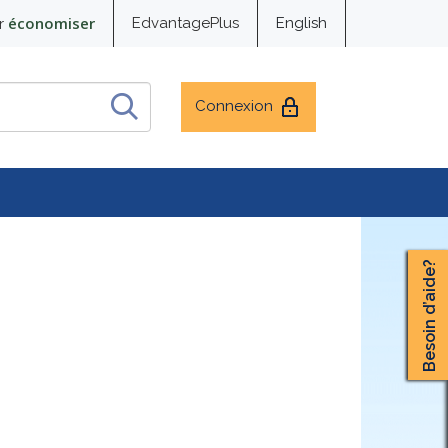
économiser
EdvantagePlus
English
r
Connexion
Besoin d’aide?